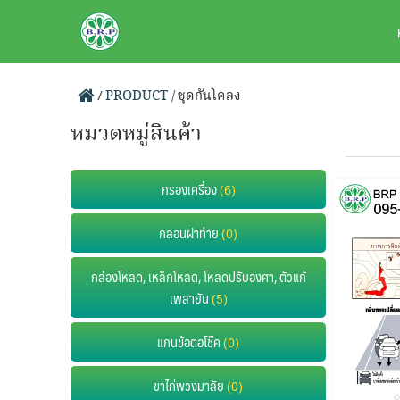
Skip
BRPAUTO.COM
to
content
/
PRODUCT /
ชุดกันโคลง
หมวดหมู่สินค้า
กรองเครื่อง
(6)
กลอนฝาท้าย
(0)
กล่องโหลด, เหล็กโหลด, โหลดปรับองศา, ตัวแก้
เพลายัน
(5)
แกนข้อต่อโช๊ค
(0)
ขาไก่พวงมาลัย
(0)