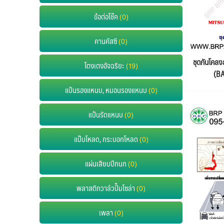
ข้อต่อโช๊ค
(0)
คานคัสซี
(0)
ชุดกันโคล
โตงเตงอัจฉริยะ
(19)
(B
แป้นรองแหนบ, หมอนรองแหนบ
(0)
แป้นรัดแหนบ
(0)
แป๊บโหลด, กระบอกโหลด
(0)
แผ่นเสียบปีกนก
(0)
พลาสติกวาล์วปั๊มโซล่า
(0)
เพลา
(0)