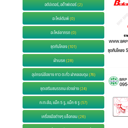
อดัปเตอร์, อด๊าฟเตอร์
(2)
อะไหล่ดัมพ์
(0)
อะไหล่ลากรถ
(0)
ชุดกันโคลง
(101)
ชุดกันโคลง
ผ้าเบรค
(28)
อุปกรณ์ล้อยาง กาว ตะกั่ว ฝาคลอบดุม
(76)
ชุดเสริมสมรรถนะช่วงล่าง
(24)
กะทะล้อ, แม็ก 5 รู, แม็ก 6 รู
(57)
เครื่องมือต่างๆ บล็อกลม
(26)