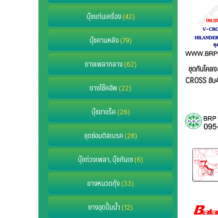
บุ๊ชแท่นเครื่อง
(42)
บุ๊ชคานหลัง
(79)
ยางเพลากลาง
(62)
ชุดกันโคล
CROSS ขับ
ยางโช๊คอัพ
(22)
ปี2012
บุ๊ชขาแร็ค
(26)
ชุดซ่อมดิสเบรค
(28)
บุ๊ชถ่วงเพลา, บุ๊ชกันเซ
(6)
ยางหนวดกุ้ง
(33)
ยางอุดปั้มน้ำ
(12)