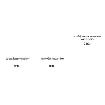
ยางกันฝุ่นเพลานอก NISSAN B/M
4WD,FRONTIER
240.-
จุ๊บทองเหลือง รถบรรทุก ตัวตรง
จุ๊บทองเหลือง รถบรรทุก ตัวงอ
160.-
160.-