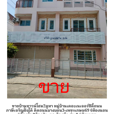
ขายบ้านทาวน์โฮม2คูหา หมู่บ้านเดอะเนเจอร์ซิตี้ถนน
ภาษีเจริญฝั่งใต้ ติดถนนบางบอน3-เพชรเกษม69 6ห้องนอน