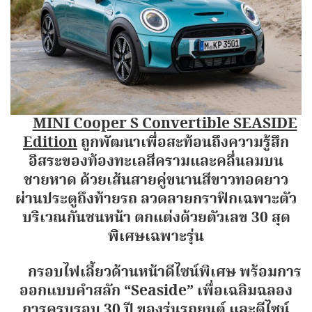
MINI Cooper S Convertible SEASIDE
Edition
ถูกพัฒนาเพื่อสะท้อนถึงความรู้สึก
อิสระของท้องทะเลสีครามและคลื่นลมบน
ชายหาด ด้วยเส้นสายคู่ขนานสีขาวทอดยาว
ผ่านประตูถึงท้ายรถ ลวดลายกราฟิกเฉพาะตัว
บริเวณกันชนหน้า ตกแต่งด้วยตัวเลข 30 สุด
พิเศษเฉพาะรุ่น
กรอบไฟเลี้ยวด้านหน้าดีไซน์พิเศษ พร้อมการ
ออกแบบคำสลัก “Seaside” เพื่อเฉลิมฉลอง
การครบรอบ 30 ปี ของรุ่นรถยนต์ และดีไซน์