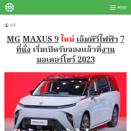
Skip
BRPAUTO.COM
MENU
to
content
AOF
MG
MAXUS 9
ใหม่
เอ็มพีวีไฟฟ้า
7
ที่นั่ง
เริ่มเปิดรับจองแล้วที่
งาน
มอเตอร์โชว์ 2023