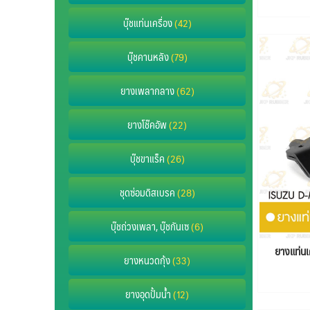
บุ๊ชแท่นเครื่อง
(42)
บุ๊ชคานหลัง
(79)
ยางเพลากลาง
(62)
ยางโช๊คอัพ
(22)
บุ๊ชขาแร็ค
(26)
ชุดซ่อมดิสเบรค
(28)
บุ๊ชถ่วงเพลา, บุ๊ชกันเซ
(6)
ยางแท่น
ยางหนวดกุ้ง
(33)
ยางอุดปั้มน้ำ
(12)