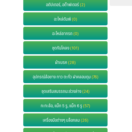
อดัปเตอร์, อด๊าฟเตอร์
(2)
อะไหล่ดัมพ์
(0)
อะไหล่ลากรถ
(0)
ชุดกันโคลง
(101)
ผ้าเบรค
(28)
อุปกรณ์ล้อยาง กาว ตะกั่ว ฝาคลอบดุม
(76)
ชุดเสริมสมรรถนะช่วงล่าง
(24)
กะทะล้อ, แม็ก 5 รู, แม็ก 6 รู
(57)
เครื่องมือต่างๆ บล็อกลม
(26)