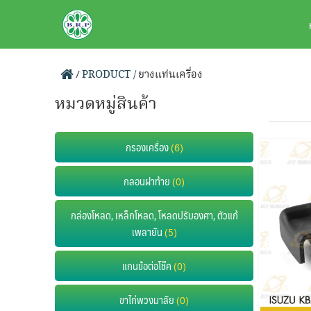
Skip
BRPAUTO.COM
to
content
/
PRODUCT /
ยางแท่นเครื่อง
หมวดหมู่สินค้า
กรองเครื่อง
(6)
กลอนฝาท้าย
(0)
กล่องโหลด, เหล็กโหลด, โหลดปรับองศา, ตัวแก้
เพลายัน
(5)
แกนข้อต่อโช๊ค
(0)
ขาไก่พวงมาลัย
(0)