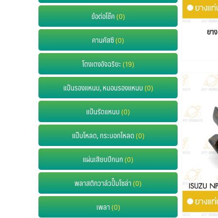
ข้อต่อโช๊ค
(0)
ยาง
คานคัสซี
(0)
โตงเตงอัจฉริยะ
(19)
แป้นรองแหนบ, หมอนรองแหนบ
(0)
แป้นรัดแหนบ
(0)
แป๊บโหลด, กระบอกโหลด
(0)
แผ่นเสียบปีกนก
(0)
พลาสติกวาล์วปั๊มโซล่า
(0)
เพลา
(0)