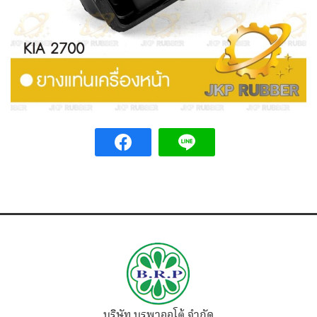
บริษัท บูรพาออโต้ จำกัด