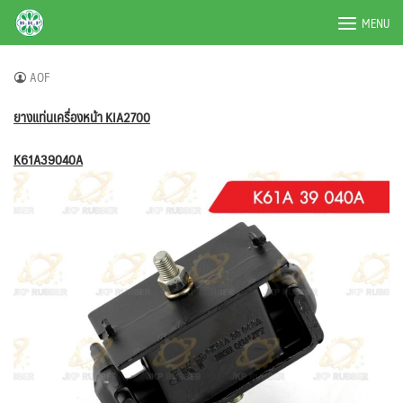
Skip
BRPAUTO.COM
MENU
to
content
AOF
ยางแท่นเครื่องหน้า KIA2700
K61A39040A