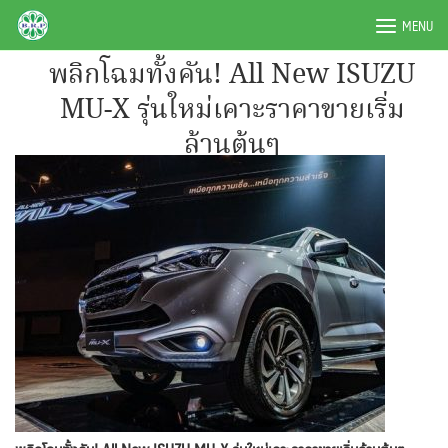
Skip
BRPAUTO.COM
MENU
to
content
พลิกโฉมทั้งคัน! All New ISUZU
MU-X รุ่นใหม่เคาะราคาขายเริ่ม
ล้านต้นๆ