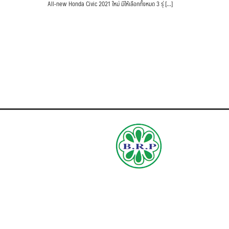
และรุ่น RS พร้อมสีตัวถังให้เลือกทั้งหมด 6 สี
All-new Honda Civic 2021 ใหม่ มีให้เลือกทั้งหมด 3 รุ่ […]