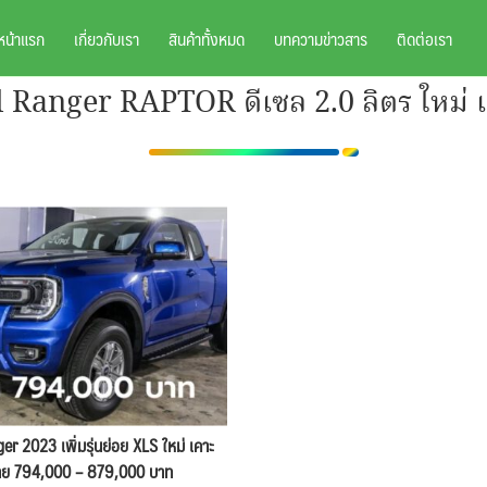
หน้าแรก
เกี่ยวกับเรา
สินค้าทั้งหมด
บทความข่าวสาร
ติดต่อเรา
Ranger RAPTOR ดีเซล 2.0 ลิตร ใหม่ 
r 2023 เพิ่มรุ่นย่อย XLS ใหม่ เคาะ
าย 794,000 – 879,000 บาท