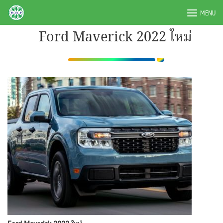
Skip
BRPAUTO.COM
MENU
to
content
Ford Maverick 2022 ใหม่