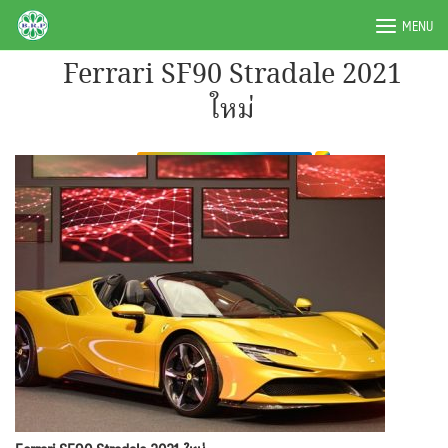
Skip
BRPAUTO.COM
MENU
to
content
Ferrari SF90 Stradale 2021
ใหม่