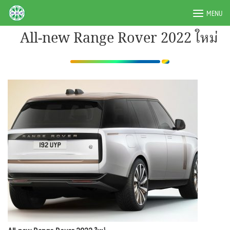
Skip
BRPAUTO.COM
MENU
to
content
All-new Range Rover 2022 ใหม่