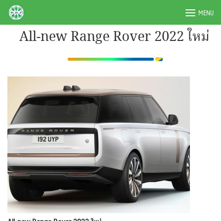
Skip
BRPAUTO.COM
MENU
to
content
All-new Range Rover 2022 ใหม่