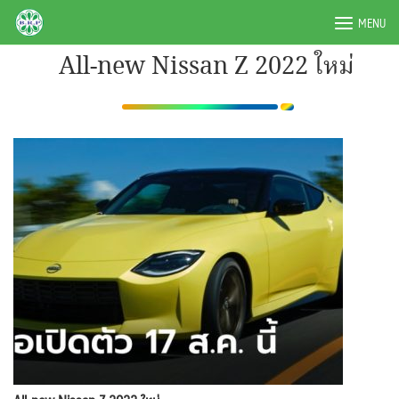
Skip
BRPAUTO.COM
MENU
to
content
All-new Nissan Z 2022 ใหม่