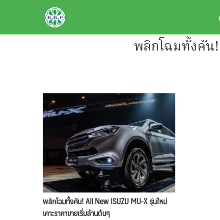
Skip
BRPAUTO.COM
to
content
พลิกโฉมทั้งคัน
พลิกโฉมทั้งคัน! All New ISUZU MU-X รุ่นใหม่
เคาะราคาขายเริ่มล้านต้นๆ