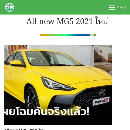
Skip
BRPAUTO.COM
MENU
to
content
All-new MG5 2021 ใหม่