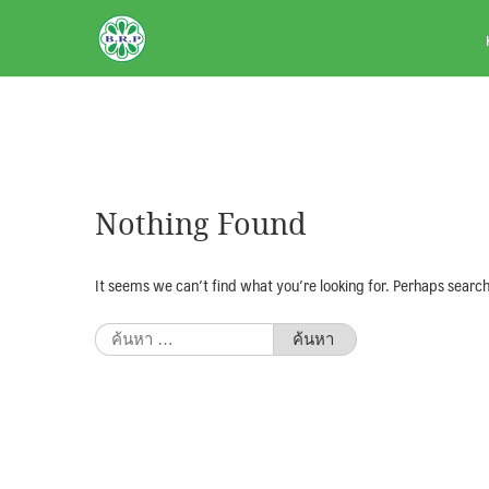
Skip
BRPAUTO.COM
to
content
Nothing Found
It seems we can’t find what you’re looking for. Perhaps search
ค้นหา
สำหรับ: