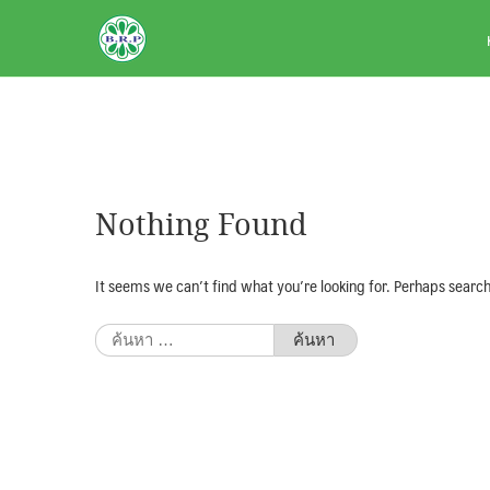
Skip
BRPAUTO.COM
to
content
Nothing Found
It seems we can’t find what you’re looking for. Perhaps search
ค้นหา
สำหรับ: