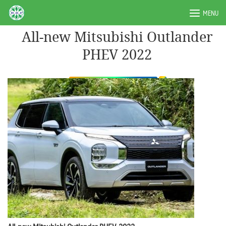
Skip
BRPAUTO.COM
MENU
to
content
All-new Mitsubishi Outlander
PHEV 2022