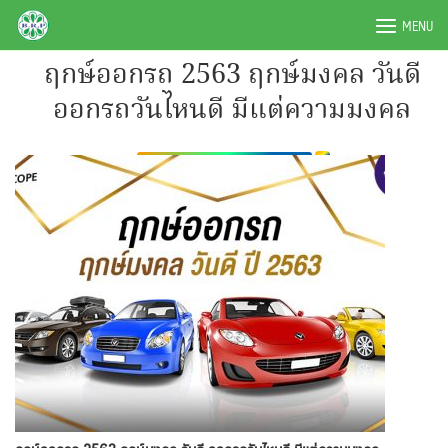
Skip
BRPAUTO.COM
MENU
to
content
ฤกษ์ออกรถ 2563 ฤกษ์มงคล วันดี
ออกรถวันไหนดี มีแต่ความมงคล