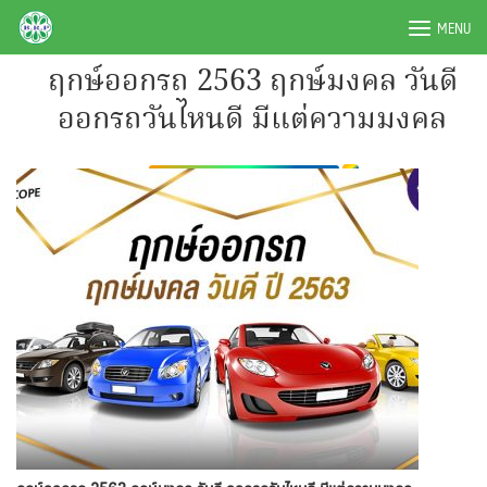
Skip
BRPAUTO.COM
MENU
to
content
ฤกษ์ออกรถ 2563 ฤกษ์มงคล วันดี
ออกรถวันไหนดี มีแต่ความมงคล