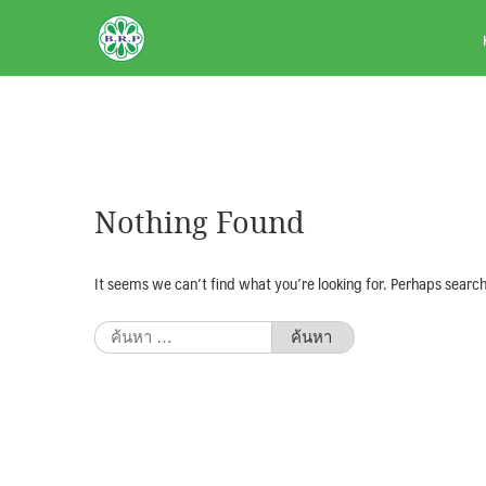
Skip
BRPAUTO.COM
to
content
Nothing Found
It seems we can’t find what you’re looking for. Perhaps search
ค้นหา
สำหรับ: