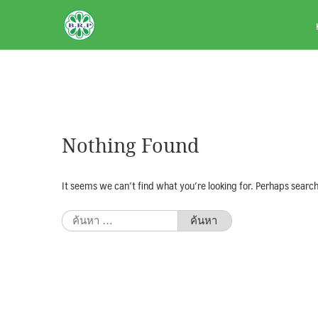
Skip
BRPAUTO.COM
to
content
Nothing Found
It seems we can’t find what you’re looking for. Perhaps search
ค้นหา
สำหรับ: