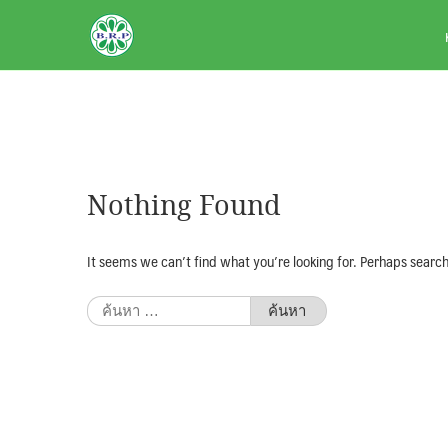
Skip
BRPAUTO.COM
to
content
Nothing Found
It seems we can’t find what you’re looking for. Perhaps search
ค้นหา
สำหรับ: