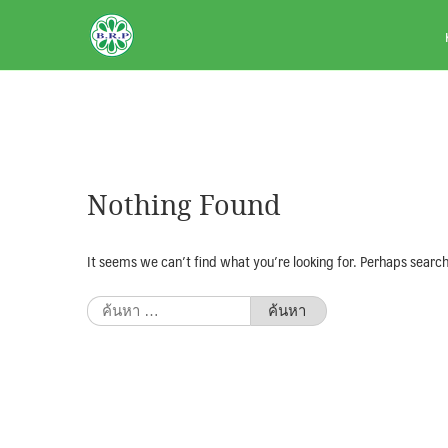
Skip
BRPAUTO.COM
to
content
Nothing Found
It seems we can’t find what you’re looking for. Perhaps search
ค้นหา
สำหรับ: