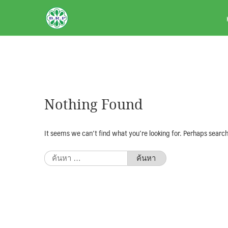
Skip
BRPAUTO.COM
to
content
Nothing Found
It seems we can’t find what you’re looking for. Perhaps search
ค้นหา
สำหรับ: