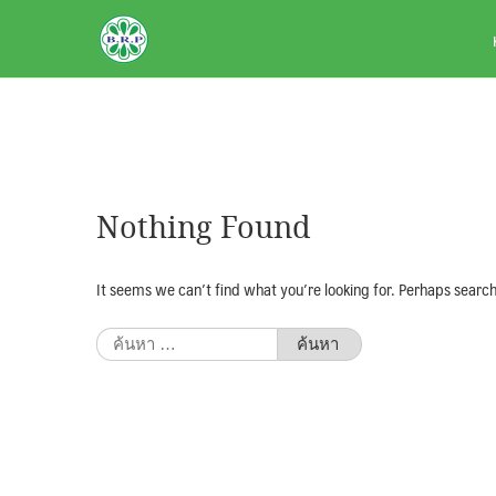
Skip
BRPAUTO.COM
to
content
Nothing Found
It seems we can’t find what you’re looking for. Perhaps search
ค้นหา
สำหรับ: