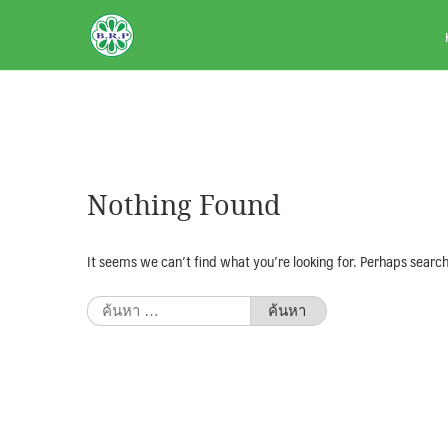
Skip
BRPAUTO.COM
to
content
Nothing Found
It seems we can’t find what you’re looking for. Perhaps search
ค้นหา
สำหรับ: