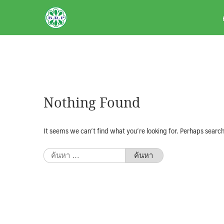
Skip
BRPAUTO.COM
to
content
Nothing Found
It seems we can’t find what you’re looking for. Perhaps search
ค้นหา
สำหรับ: