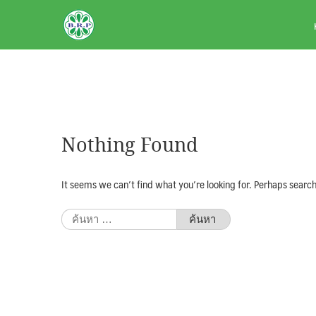
Skip
BRPAUTO.COM
to
content
Nothing Found
It seems we can’t find what you’re looking for. Perhaps search
ค้นหา
สำหรับ: