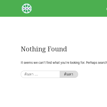
Skip
BRPAUTO.COM
to
content
Nothing Found
It seems we can’t find what you’re looking for. Perhaps search
ค้นหา
สำหรับ: