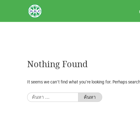
Skip
BRPAUTO.COM
to
content
Nothing Found
It seems we can’t find what you’re looking for. Perhaps search
ค้นหา
สำหรับ: