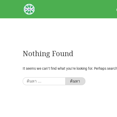
Skip
BRPAUTO.COM
to
content
Nothing Found
It seems we can’t find what you’re looking for. Perhaps search
ค้นหา
สำหรับ: