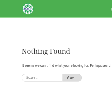
Skip
BRPAUTO.COM
to
content
Nothing Found
It seems we can’t find what you’re looking for. Perhaps search
ค้นหา
สำหรับ: