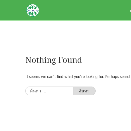
Skip
BRPAUTO.COM
to
content
Nothing Found
It seems we can’t find what you’re looking for. Perhaps search
ค้นหา
สำหรับ: