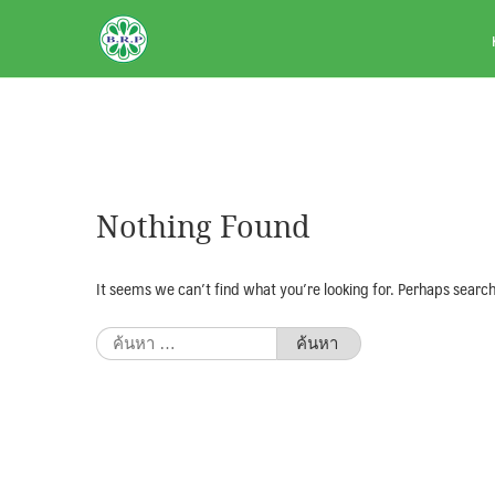
Skip
BRPAUTO.COM
to
content
Nothing Found
It seems we can’t find what you’re looking for. Perhaps search
ค้นหา
สำหรับ: