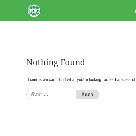
Skip
BRPAUTO.COM
to
content
Nothing Found
It seems we can’t find what you’re looking for. Perhaps search
ค้นหา
สำหรับ: