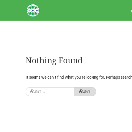
Skip
BRPAUTO.COM
to
content
Nothing Found
It seems we can’t find what you’re looking for. Perhaps search
ค้นหา
สำหรับ: