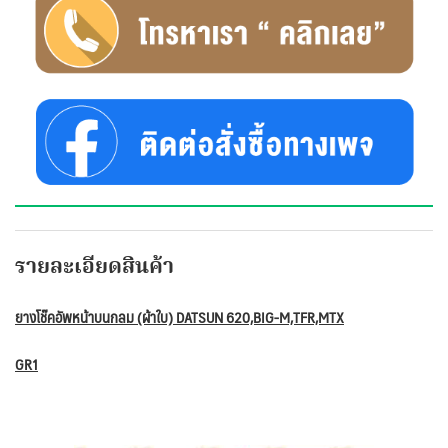
รายละเอียดสินค้า
ยางโช๊คอัพหน้าบนกลม (ผ้าใบ) DATSUN 620,BIG-M,TFR,MTX
GR1