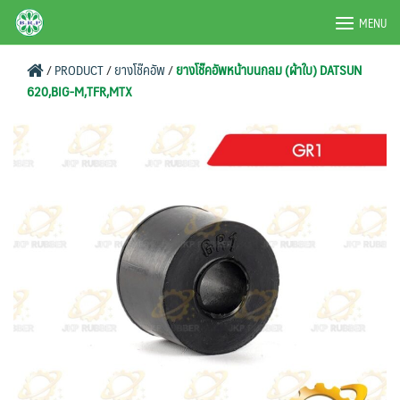
Skip
BRPAUTO.COM
MENU
to
content
/
PRODUCT
/
ยางโช๊คอัพ
/
ยางโช๊คอัพหน้าบนกลม (ผ้าใบ) DATSUN
620,BIG-M,TFR,MTX