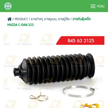
Skip
BRPAUTO.COM
MENU
to
content
/
PRODUCT
/
ยางต่างๆ, ยางหูแนบ, ยางหูโช้ค
/
ยางกันฝุ่นแร็ค
MAZDA C-DAN 323