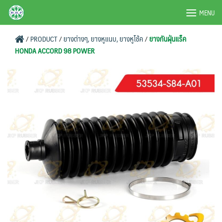
Skip
BRPAUTO.COM
MENU
to
content
/
PRODUCT
/
ยางต่างๆ, ยางหูแนบ, ยางหูโช้ค
/
ยางกันฝุ่นแร็ค
HONDA ACCORD 98 POWER