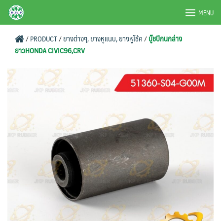
Skip
BRPAUTO.COM
MENU
to
content
/
PRODUCT
/
ยางต่างๆ, ยางหูแนบ, ยางหูโช้ค
/
บู๊ชปีกนกล่าง
ยาวHONDA CIVIC96,CRV