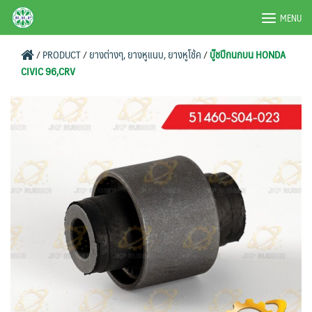
Skip
BRPAUTO.COM
MENU
to
content
/
PRODUCT
/
ยางต่างๆ, ยางหูแนบ, ยางหูโช้ค
/
บู๊ชปีกนกบน HONDA
CIVIC 96,CRV