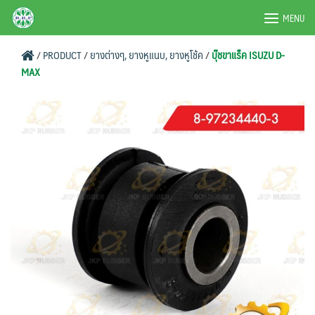
Skip
BRPAUTO.COM
MENU
to
content
/
PRODUCT
/
ยางต่างๆ, ยางหูแนบ, ยางหูโช้ค
/
บุ๊ชขาแร็ค ISUZU D-
MAX