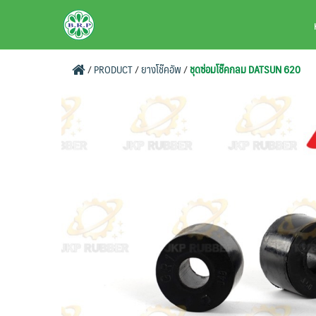
Skip
BRPAUTO.COM
to
content
/
PRODUCT
/
ยางโช๊คอัพ
/
ชุดซ่อมโช๊คกลม DATSUN 620