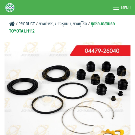
Skip
BRPAUTO.COM
MENU
to
content
/
PRODUCT
/
ยางต่างๆ, ยางหูแนบ, ยางหูโช้ค
/
ชุดซ่อมดิสเบรค
TOYOTA LH112