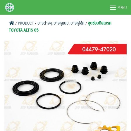
Skip
BRPAUTO.COM
MENU
to
content
/
PRODUCT
/
ยางต่างๆ, ยางหูแนบ, ยางหูโช้ค
/
ชุดซ่อมดิสเบรค
TOYOTA ALTIS 05