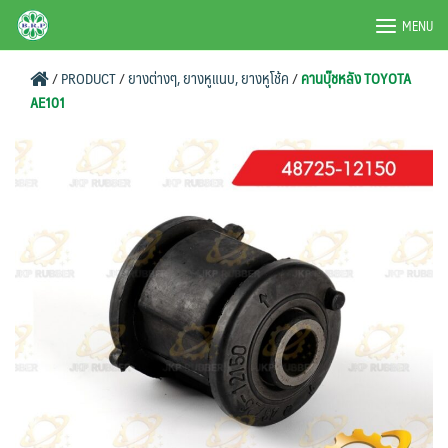
Skip
BRPAUTO.COM
MENU
to
content
/
PRODUCT
/
ยางต่างๆ, ยางหูแนบ, ยางหูโช้ค
/
คานบุ๊ชหลัง TOYOTA
AE101