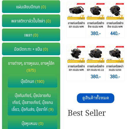
แผ่นเสียบปีกนก
(0)
พลาสติกวาล์วปั๊มโซล่า
(0)
ยางแท่นเครื่องข้าง
ยางแท่นเครื่องข้าง
ยางแท่นเครื่องข้าง
ขวา ISUZU NPR
ซ้าย ISUZU NPR
ซ้าย ISUZU NPR
120
380.-
440.-
เพลา
(0)
มือเปิดกะทะ + แป้น
(0)
ยางต่างๆ, ยางหูแนบ, ยางหูโช้ค
ยางแท่นเครื่องข้าง
ยางแท่นเครื่องข้าง
ยางแท่นเครื่องหน้า
(975)
ขวา ISUZU NPR
ขวา ISUZU KS 22
ISUZU S250
120
380.-
380.-
บุ๊ชปีกนก
(190)
บุ๊ชคันเกียร์, บุ๊ชปลายคัน
ดูสินค้าทั้งหมด
เกียร์, บุ๊ชสายเกียร์, บุ๊ชแกน
เลี้ยว, บุ๊ชคันส่ง, บุ๊ชขาไก่
(9)
Best Seller
บุ๊ชหูเเหนบ
(0)