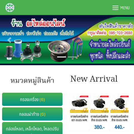
Skip
BRPAUTO.COM
MENU
to
content
New Arrival
หมวดหมู่สินค้า
กรองเครื่อง
(6)
กลอนฝาท้าย
(0)
ยางแท่นเครื่องข้าง
ยางแท่นเครื่องข้าง
ยางแท่นเครื่องข้าง
ขวา ISUZU NPR
ซ้าย ISUZU NPR
ซ้าย ISUZU NPR
120
380.-
440.-
กล่องโหลด, เหล็กโหลด, โหลดปรับ